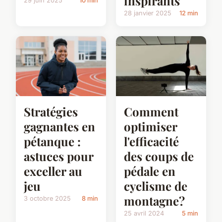
inspirants
29 juin 2025
10 min
28 janvier 2025
12 min
Stratégies
Comment
gagnantes en
optimiser
pétanque :
l'efficacité
astuces pour
des coups de
exceller au
pédale en
jeu
cyclisme de
montagne?
3 octobre 2025
8 min
25 avril 2024
5 min