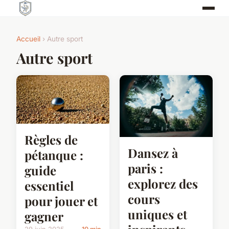
Accueil
› Autre sport
Autre sport
Règles de
Dansez à
pétanque :
paris :
guide
explorez des
essentiel
cours
pour jouer et
uniques et
gagner