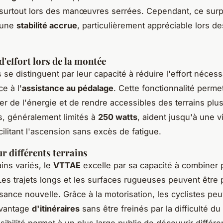
surtout lors des manœuvres serrées. Cependant, ce surp
 une
stabilité accrue
, particulièrement appréciable lors de
'effort lors de la montée
se distinguent par leur capacité à réduire l'effort nécess
e à l'
assistance au pédalage
. Cette fonctionnalité perme
r de l'énergie et de rendre accessibles des terrains plus d
, généralement limités à
250 watts
, aident jusqu'à une v
acilitant l'ascension sans excès de fatigue.
ur différents terrains
ains variés, le
VTTAE
excelle par sa capacité à combiner
 Les trajets longs et les surfaces rugueuses peuvent être
sance nouvelle. Grâce à la motorisation, les cyclistes pe
avantage
d'itinéraires
sans être freinés par la difficulté du 
sibilité permet à un plus large public de découvrir différe