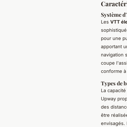
Caractér
Système d'
Les
VTT él
sophistiqué
pour une pu
apportant un
navigation 
coupe l'ass
conforme à l
Types de b
La capacité
Upway propo
des distanc
être réalis
envisagés. P