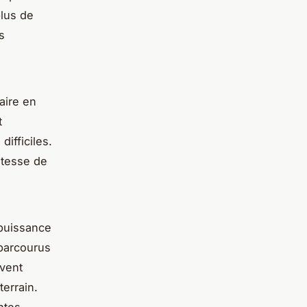
lus de
s
aire en
t
ifficiles.
itesse de
 puissance
 parcourus
uvent
terrain.
ntes