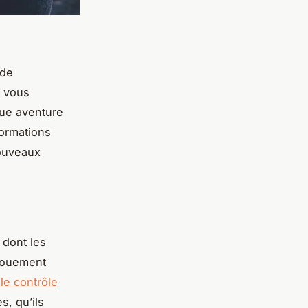
 de
e vous
que aventure
formations
nouveaux
 dont les
ngouement
le contrôle
es, qu’ils