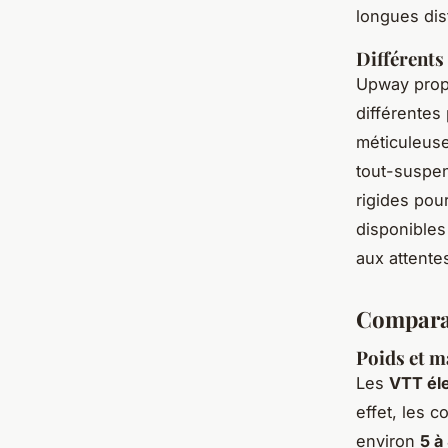
longues dis
Différent
Upway prop
différentes
méticuleuse
tout-suspen
rigides pou
disponible
aux attente
Comparai
Poids et m
Les
VTT él
effet, les 
environ
5 à