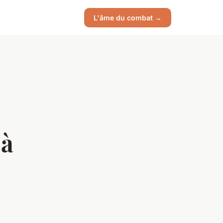
L'âme du combat →
 à