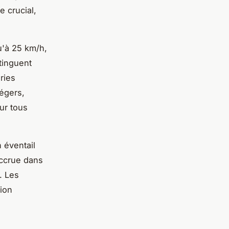
e crucial,
u'à 25 km/h,
tinguent
ries
égers,
ur tous
 éventail
accrue dans
. Les
ion