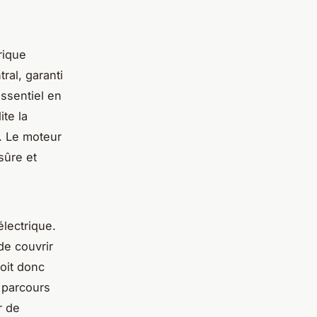
rique
al, garanti
ssentiel en
ite la
. Le moteur
sûre et
électrique.
de couvrir
doit donc
 parcours
r de