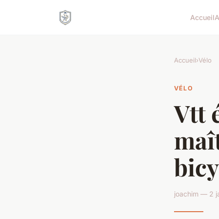
Accueil
A
Accueil
›
Vélo
VÉLO
Vtt 
maît
bicy
joachim — 2 j