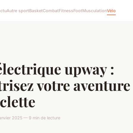
ctu
Autre sport
Basket
Combat
Fitness
Foot
Musculation
Vélo
électrique upway :
risez votre aventure
clette
anvier 2025 — 9 min de lecture