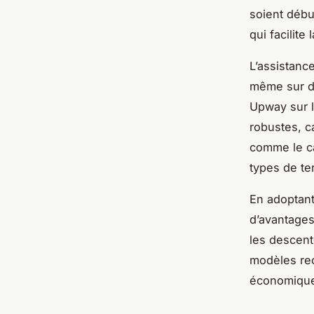
soient débu
qui facilit
L’assistanc
même sur de
Upway sur l
robustes, c
comme le ca
types de ter
En adoptant
d’avantages
les descent
modèles re
économique 