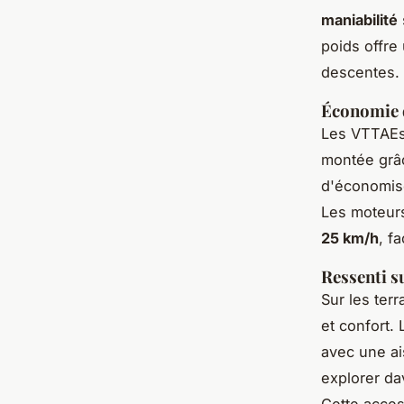
maniabilité
poids offre
descentes.
Économie d
Les VTTAEs 
montée grâc
d'économise
Les moteurs
25 km/h
, f
Ressenti s
Sur les terr
et confort.
avec une ai
explorer d
Cette acces