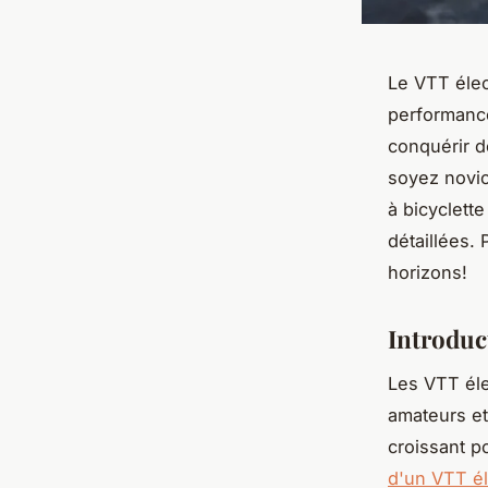
Le VTT élec
performance
conquérir de
soyez novic
à bicyclett
détaillées.
horizons!
Introduc
Les VTT éle
amateurs et
croissant po
d'un VTT é