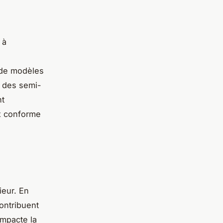
 à
 de modèles
à des semi-
nt
x conforme
eur. En
ontribuent
impacte la