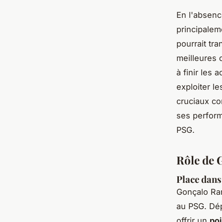
En l'absenc
principalem
pourrait tr
meilleures 
à finir les 
exploiter l
cruciaux co
ses performa
PSG.
Rôle de 
Place dans
Gonçalo Ra
au PSG. Dép
offrir un
poi