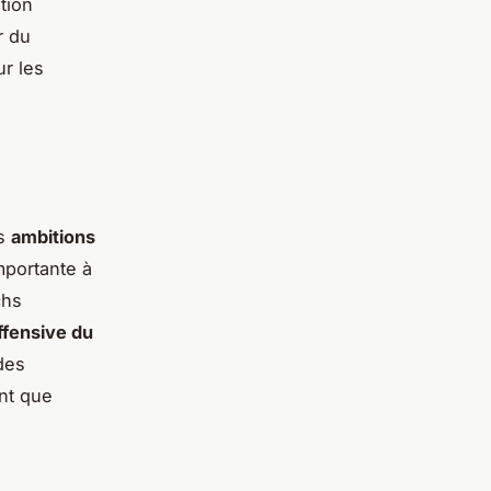
tion
r du
ur les
es
ambitions
mportante à
chs
ffensive du
des
ant que