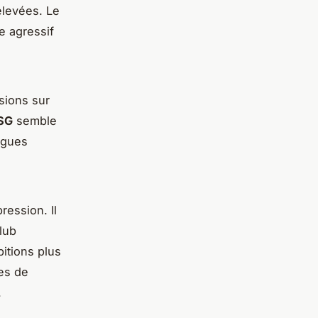
élevées. Le
e agressif
sions sur
SG
semble
igues
ression. Il
lub
itions plus
ces de
.