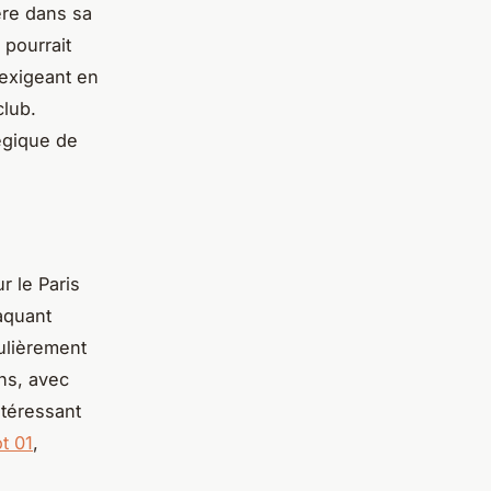
ère dans sa
 pourrait
 exigeant en
club.
égique de
r le Paris
taquant
culièrement
ns, avec
ntéressant
t 01
,