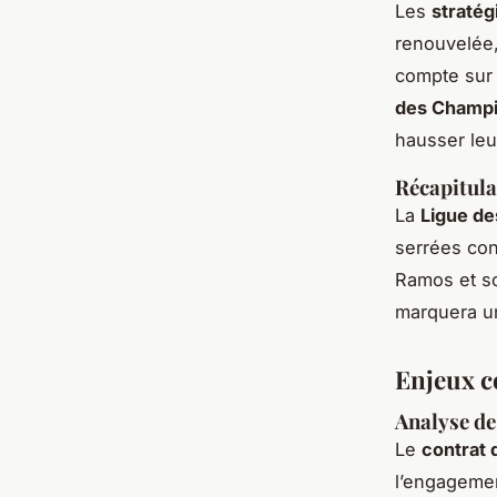
Les
straté
renouvelée
compte sur 
des Champ
hausser leu
Récapitula
La
Ligue d
serrées co
Ramos et so
marquera un
Enjeux c
Analyse de
Le
contrat
l’engageme