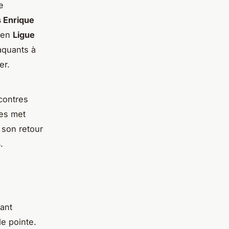
e
s Enrique
s en
Ligue
taquants à
er.
contres
pes met
 son retour
s
.
rant
e pointe.