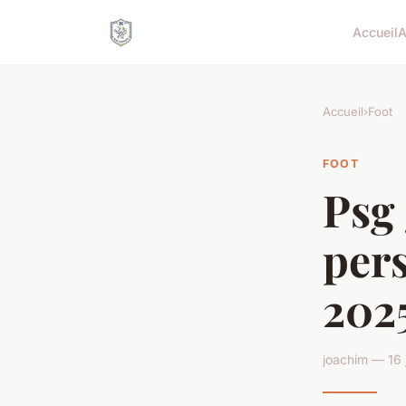
Accueil
A
Accueil
›
Foot
FOOT
Psg
pers
202
joachim — 16 