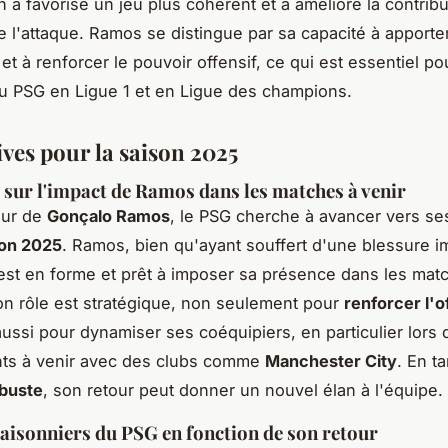
in a favorisé un jeu plus cohérent et a amélioré la contribu
de l'attaque. Ramos se distingue par sa capacité à apporte
t à renforcer le pouvoir offensif, ce qui est essentiel po
u PSG en Ligue 1 et en Ligue des champions.
ives pour la saison 2025
 sur l'impact de Ramos dans les matches à venir
our de
Gonçalo Ramos
, le PSG cherche à avancer vers s
son 2025
. Ramos, bien qu'ayant souffert d'une blessure i
, est en forme et prêt à imposer sa présence dans les mat
on rôle est stratégique, non seulement pour
renforcer l'o
aussi pour dynamiser ses coéquipiers, en particulier lors 
nts à venir avec des clubs comme
Manchester City
. En t
obuste
, son retour peut donner un nouvel élan à l'équipe.
saisonniers du PSG en fonction de son retour