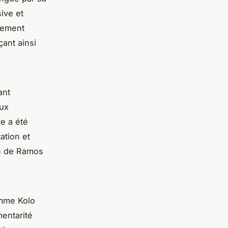
sive et
lement
ant ainsi
ant
aux
ve a été
ation et
ion de Ramos
omme Kolo
entarité