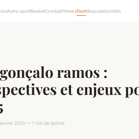
ctu
Autre sport
Basket
Combat
Fitness
Foot
Musculation
Vélo
 gonçalo ramos :
pectives et enjeux p
5
janvier 2025 — 7 min de lecture