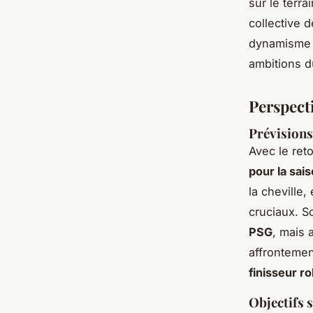
sur le terra
collective 
dynamisme e
ambitions d
Perspect
Prévisions
Avec le ret
pour la sai
la cheville
cruciaux. S
PSG
, mais 
affronteme
finisseur r
Objectifs 