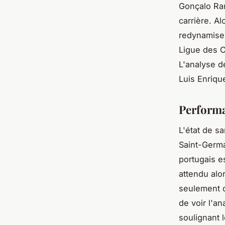
Gonçalo Ram
carrière. Al
redynamiser
Ligue des C
L'analyse d
Luis Enriqu
Performa
L'état de s
Saint-Germa
portugais es
attendu alo
seulement d
de voir l'a
soulignant 