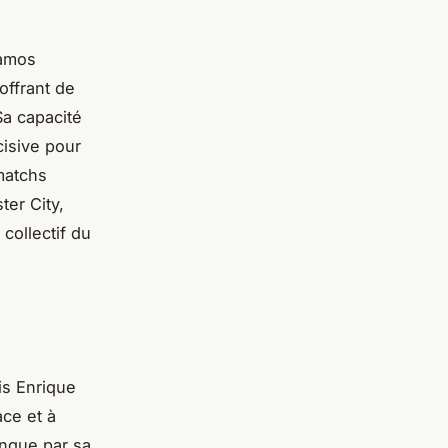
Ramos
offrant de
Sa capacité
cisive pour
matchs
er City,
 collectif du
is Enrique
ce et à
ingue par sa