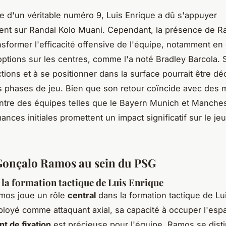
e d'un véritable numéro 9, Luis Enrique a dû s'appuyer
ent sur Randal Kolo Muani. Cependant, la présence de 
ansformer l'efficacité offensive de l'équipe, notamment en 
options sur les centres, comme l'a noté Bradley Barcola. 
actions et à se positionner dans la surface pourrait être dé
es phases de jeu. Bien que son retour coïncide avec des 
ntre des équipes telles que le Bayern Munich et Manchest
nces initiales promettent un impact significatif sur le jeu
Gonçalo Ramos au sein du PSG
 la formation tactique de Luis Enrique
mos joue un rôle
central
dans la formation tactique de Lu
loyé comme attaquant axial, sa capacité à occuper l'espa
nt de fixation
est précieuse pour l'équipe. Ramos se dist