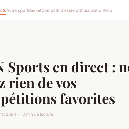
ctu
Autre sport
Basket
Combat
Fitness
Foot
Musculation
Vélo
 Sports en direct : n
z rien de vos
étitions favorites
ai 2024 — 3 min de lecture