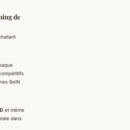
ming de
haitant
chaque
compétitifs
înes BeIN
HD
et même
otale dans