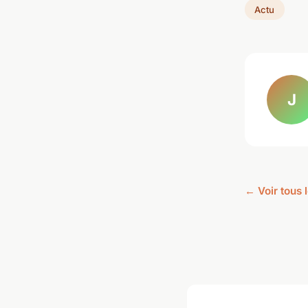
Actu
J
← Voir tous l