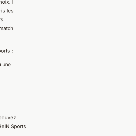
oix. Il
is les
rs
 match
orts :
u une
 pouvez
BeIN Sports