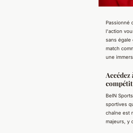
Passionné d
l'action vo
sans égale 
match comme
une immersi
Accédez 
compétit
BeIN Sports
sportives qu
chaîne est 
majeurs, y c