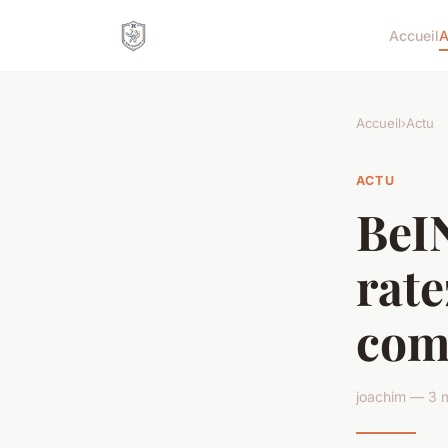
Accueil
A
Accueil
›
Actu
ACTU
BeIN
rate
comp
joachim — 3 m