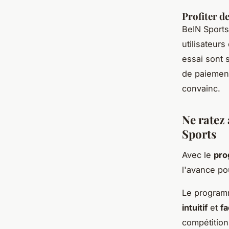
Profiter de
BeIN Sport
utilisateur
essai sont s
de paiement
convainc.
Ne ratez
Sports
Avec le
pro
l'avance p
Le programm
intuitif
et
fa
compétitions