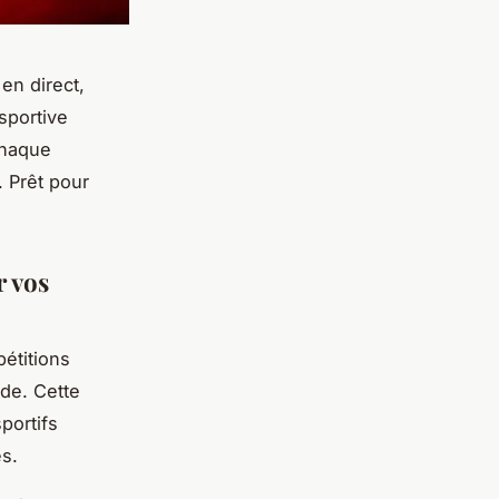
en direct,
sportive
chaque
. Prêt pour
r vos
étitions
nde. Cette
portifs
es.