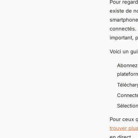
Pour regarde
existe de 
smartphones,
connectés. 
important, 
Voici un gu
Abonnez-
platefor
Télécharg
Connecte
Sélectio
Pour ceux q
trouver plu
en direct.