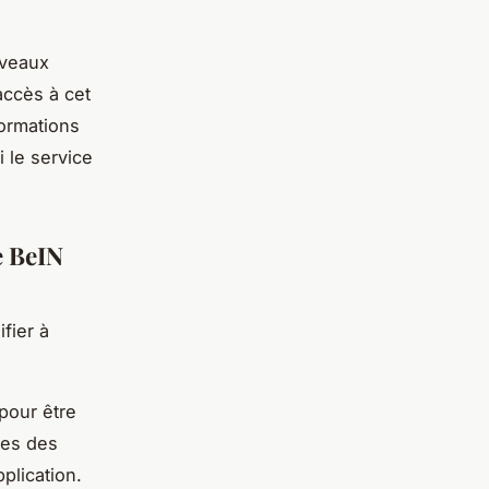
uveaux
accès à cet
formations
 le service
e BeIN
fier à
 pour être
ires des
plication.